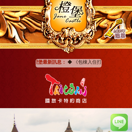
橙堡最新訊息：
◆
《包棟入住打卡分享》即贈一