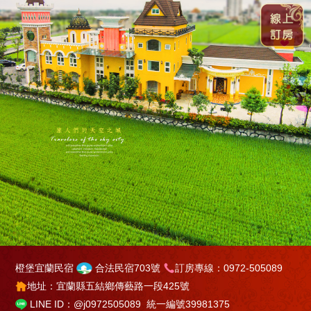
橙堡宜蘭民宿
合法民宿703號
訂房專線：0972-505089
地址：宜蘭縣五結鄉傳藝路一段425號
LINE ID：@j0972505089
統一編號39981375