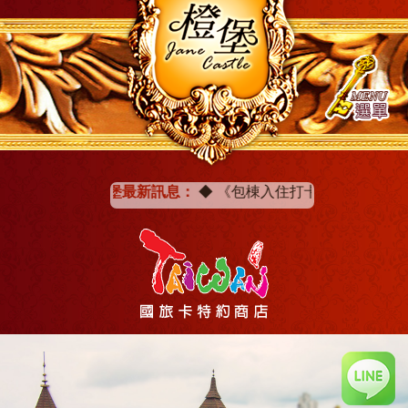
橙堡最新訊息：
◆
《包棟入住打卡分享》即贈一