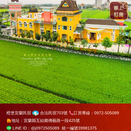
橙堡宜蘭民宿
合法民宿703號
訂房專線：0972-505089
地址：宜蘭縣五結鄉傳藝路一段425號
LINE ID：@j0972505089
統一編號39981375