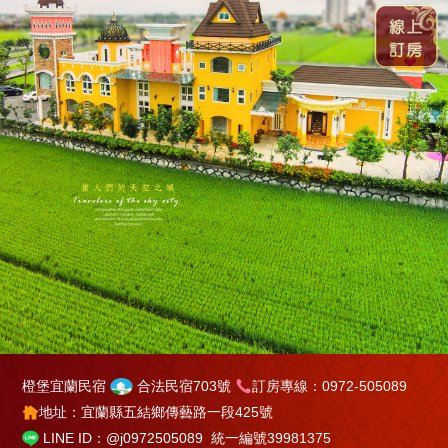
橙堡宜蘭民宿
合法民宿703號
訂房專線：0972-505089
地址：宜蘭縣五結鄉傳藝路一段425號
LINE ID：@j0972505089
統一編號39981375