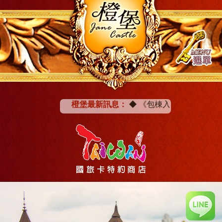
橙堡最新訊息：
◆
《包棟入住打卡分享》即